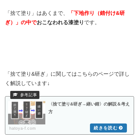
「捨て塗り」はあくまで、
「下地作り（錆付け&研
ぎ）」の中で
おこなわれる漆塗り
です。
「捨て塗り&研ぎ」に関してはこちらのページで詳し
く解説しています↓
〈捨て塗り&研ぎ→繕い錆〉の解説＆考え
方
hatoya-f.com