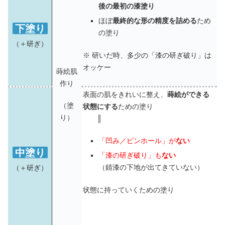
後の最初の漆塗り
ほぼ
最終的な形の精度を詰める
ため
下塗り
の塗り
（＋研ぎ）
※ 研いだ時、多少の「漆の研ぎ破り」は
オッケー
蒔絵肌
作り
表面の肌をきれいに整え、
蒔絵ができる
（塗
状態にする
ための塗り
り）
║
「凹み／ピンホール」が
ない
中塗り
「漆の研ぎ破り」も
ない
（＋研ぎ）
（錆漆の下地が出てきていない）
状態に持っていくための塗り