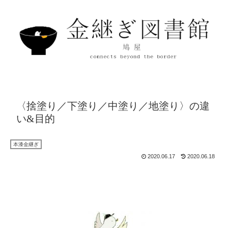
〈捨塗り／下塗り／中塗り／地塗り〉の違
い&目的
本漆金継ぎ
2020.06.17
2020.06.18