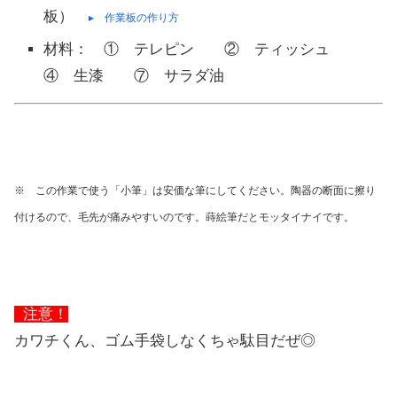
板）
▸ 作業板の作り方
材料： ① テレピン ② ティッシュ
④ 生漆 ⑦ サラダ油
※ この作業で使う「小筆」は安価な筆にしてください。陶器の断面に擦り
付けるので、毛先が痛みやすいのです。蒔絵筆だとモッタイナイです。
注意！
カワチくん、ゴム手袋しなくちゃ駄目だぜ◎