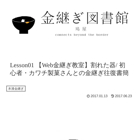
Lesson01 【Web金継ぎ教室】割れた器/ 初
心者・カワチ製菓さんとの金継ぎ往復書簡
本漆金継ぎ
2017.01.13
2017.06.23