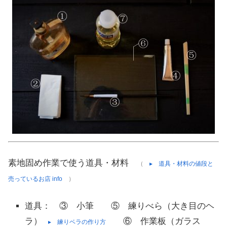
素地固め作業で使う道具・材料
（
▸ 道具・材料の値段と
売っているお店 info
）
道具： ③ 小筆 ⑤ 練りべら（大き目のヘ
ラ）
⑥ 作業板（ガラス
▸ 練りベラの作り方