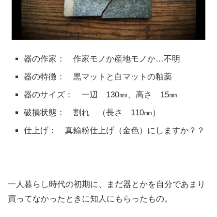
器の作家： 作家モノか産地モノか…不明
器の特徴： 黒マットと白マットの釉薬
器のサイズ： 一辺 130㎜、高さ 15㎜
破損状態： 割れ （長さ 110㎜）
仕上げ： 真鍮粉仕上げ（金色）にしますか？？
一人暮らし時代の初期に、まだ器とかを自分であまり
買ってなかったときに知人にもらったもの。