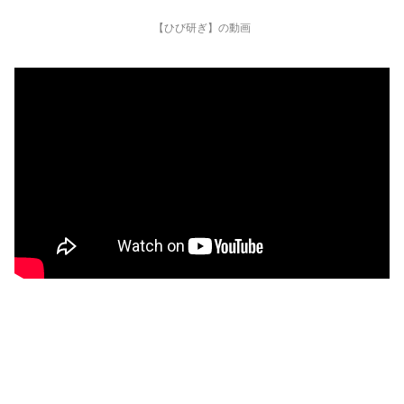
【ひび研ぎ】の動画