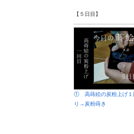
【５日目】
① 高蒔絵の炭粉上げ１
り→炭粉蒔き