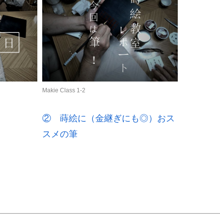
Makie Class 1-2
② 蒔絵に（金継ぎにも◎）おス
スメの筆