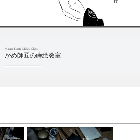
Master Kame Makie Class
かめ師匠の蒔絵教室