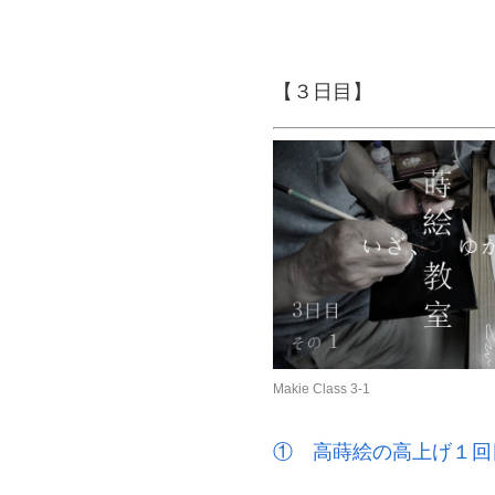
【３日目】
Makie Class 3-1
① 高蒔絵の高上げ１回