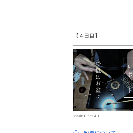
【４日目】
Makie Class 4-1
① 粉盤について