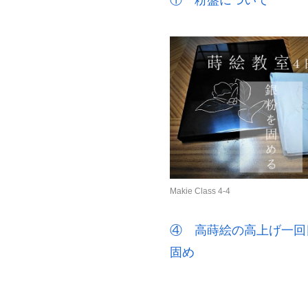
Makie Class 4-4
④ 高蒔絵の高上げ一回
固め