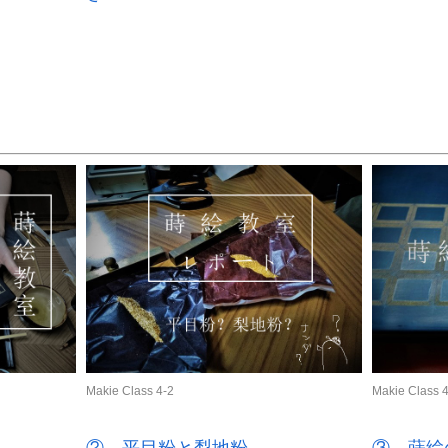
Makie Class 4-2
Makie Class 
② 平目粉と梨地粉
③ 蒔絵