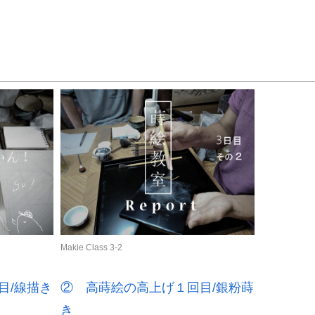
Makie Class 3-2
目/線描き
② 高蒔絵の高上げ１回目/銀粉蒔
き