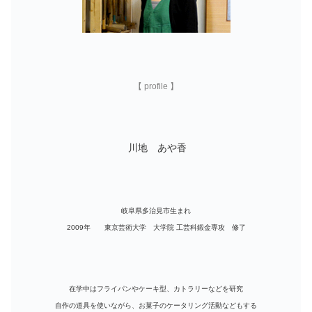
【 profile 】
川地 あや香
岐阜県多治見市生まれ
2009年 東京芸術大学 大学院 工芸科鍛金専攻 修了
在学中はフライパンやケーキ型、カトラリーなどを研究
自作の道具を使いながら、お菓子のケータリング活動などもする