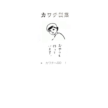
▸ カワチへGO ！