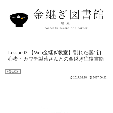
Lesson03 【Web金継ぎ教室】割れた器/ 初
心者・カワチ製菓さんとの金継ぎ往復書簡
本漆金継ぎ
2017.02.18
2017.06.22