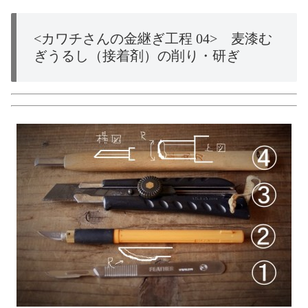
<カワチさんの金継ぎ工程 04> 麦漆む
ぎうるし（接着剤）の削り・研ぎ