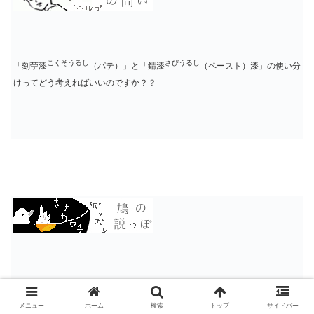
こくそうるし
さびうるし
「刻苧漆
（パテ）」と「錆漆
（ペースト）漆」の使い分
けってどう考えればいいのですか？？
接着箇所にできた隙間の「大きさ」や「深さ」によって作業工程が変わりま
す。
メニュー
ホーム
検索
トップ
サイドバー