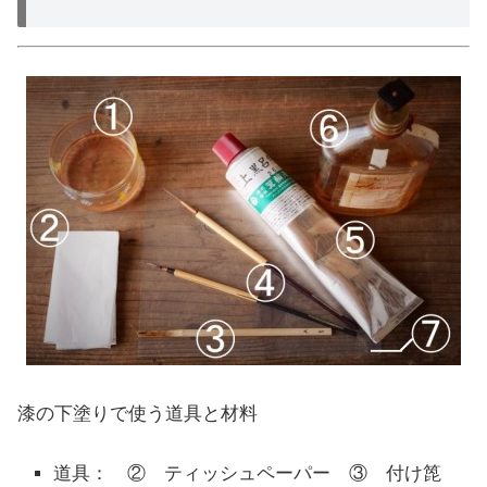
漆の下塗りで使う道具と材料
道具： ② ティッシュペーパー ③ 付け箆