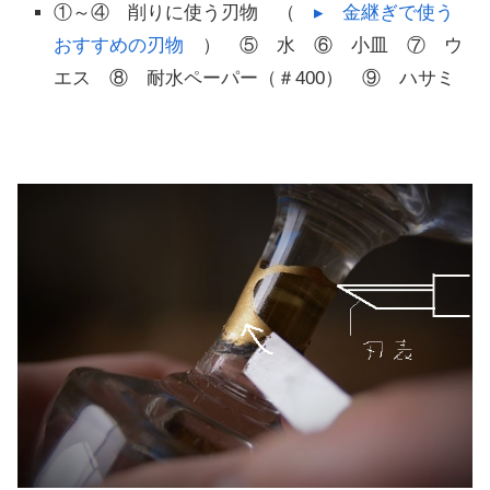
①～④ 削りに使う刃物 （
▸ 金継ぎで使う
おすすめの刃物
） ⑤ 水 ⑥ 小皿 ⑦ ウ
エス ⑧ 耐水ペーパー（＃400） ⑨ ハサミ