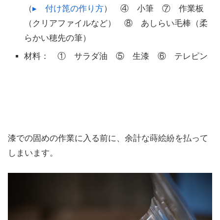
（
▸ 付け箆の作り方
） ④ 小筆 ⑦ 作業板
（クリアファイルなど） ⑧ あしらい毛棒（柔
らかい穂先の筆）
材料： ① サラダ油 ⑤ 生漆 ⑥ テレピン
漆での固めの作業に入る前に、余計な蒔絵紛を払って
しまいます。