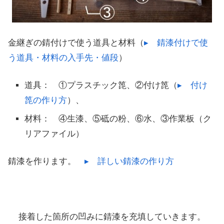
金継ぎの錆付けで使う道具と材料（
▸ 錆漆付けで使
う道具・材料の入手先・値段
）
道具： ①プラスチック箆、②付け箆（
▸ 付け
箆の作り方
）、
材料： ④生漆、⑤砥の粉、⑥水、③作業板（ク
リアファイル）
錆漆を作ります。
▸ 詳しい錆漆の作り方
接着した箇所の凹みに錆漆を充填していきます。