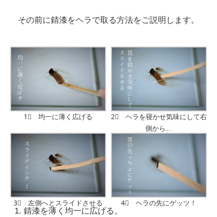
その前に錆漆をヘラで取る方法をご説明します。
1⃣ 均一に薄く広げる
2⃣ ヘラを寝かせ気味にして右
側から…
3⃣ 左側へとスライドさせる
4⃣ ヘラの先にゲッツ！
錆漆を薄く均一に広げる。