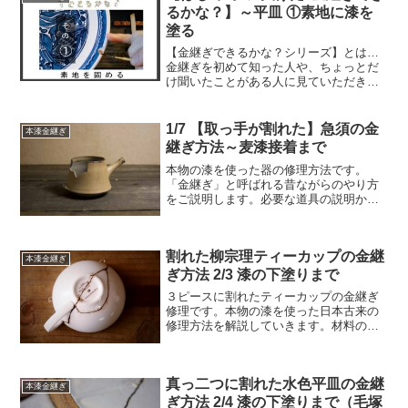
るかな？】～平皿 ①素地に漆を
塗る
【金継ぎできるかな？シリーズ】とは…
金継ぎを初めて知った人や、ちょっとだ
け聞いたことがある人に見ていただきた
いと思ってご用意した「超初心者用」の
動画中心のコンテンツです。「金継ぎっ
てこんな感じの作業をするものなのです
1/7 【取っ手が割れた】急須の金
本漆金継ぎ
よ」という、実際の作業工...
継ぎ方法～麦漆接着まで
本物の漆を使った器の修理方法です。
「金継ぎ」と呼ばれる昔ながらのやり方
をご説明します。必要な道具の説明から
使う材料の調合、作り方まで、初めての
方でもわかるように写真を中心にご説明
していきます。今回は取っての壊れた急
割れた柳宗理ティーカップの金継
須を直していきます。
本漆金継ぎ
ぎ方法 2/3 漆の下塗りまで
３ピースに割れたティーカップの金継ぎ
修理です。本物の漆を使った日本古来の
修理方法を解説していきます。材料の調
合の仕方から道具の選定、作り方まで、
画像を中心に初心者の方が独学で器を修
理できるようにアシストしていきます。
真っ二つに割れた水色平皿の金継
今回は漆の塗りまでの解説です。
本漆金継ぎ
ぎ方法 2/4 漆の下塗りまで（毛塚