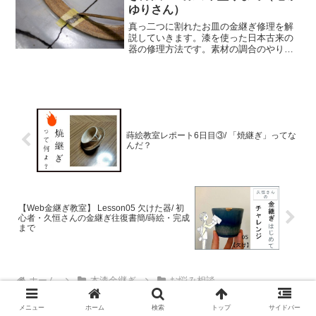
ゆりさん）
真っ二つに割れたお皿の金継ぎ修理を解
説していきます。漆を使った日本古来の
器の修理方法です。素材の調合のやり方
から道具や材料の価格、購入先までご説
明していきます。今回は錆漆を付けてそ
れを研ぎ、漆の下塗りをするところまで
画像を中心に説明していきます。
蒔絵教室レポート6日目③/ 「焼継ぎ」ってな
んだ？
【Web金継ぎ教室】 Lesson05 欠けた器/ 初
心者・久恒さんの金継ぎ往復書簡/蒔絵・完成
まで
ホーム
本漆金継ぎ
お悩み相談
メニュー
ホーム
検索
トップ
サイドバー