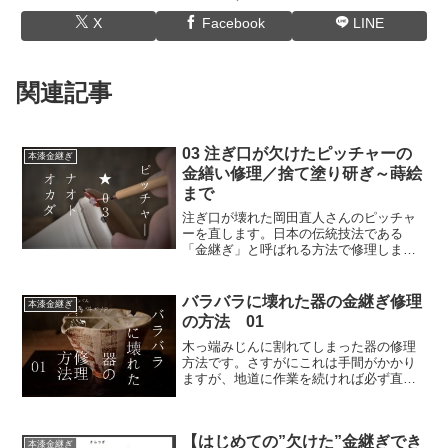
X
Facebook
LINE
関連記事
03 注ぎ口が欠けたピッチャーの
本漆金継ぎ
金繕い修理／捨て塗り研ぎ～蒔絵
まで
注ぎ口が壊れた岡田直人さんのピッチャ
ーを直します。日本の伝統技法である
「金継ぎ」と呼ばれる方法で修理しま
す。「本漆」を使いますが、それほど難
しいものではありません。ぜひぜひ、こ
のページを参考にしてご自分でもチャレ
バラバラに壊れた器の金継ぎ修理
本漆金継ぎ
ンジしてみてください◎
の方法 01
木っ端みじんに割れてしまった器の修理
方法です。さすがにこれは手間がかかり
ますが、地道に作業を続ければ必ず直り
ます。もし、本当に大切な器が壊れてし
まったら、このページを見ながら修理し
てください。
【はじめての”欠けた”金継ぎでき
本漆金継ぎ