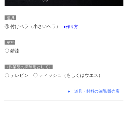
道具
④ 付けベラ（小さいヘラ）
▸作り方
材料
〇 錆漆
〈作業盤の掃除用として〉
〇 テレピン 〇 ティッシュ（もしくはウエス）
▸ 道具・材料の値段/販売店