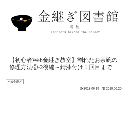
【初心者Web金継ぎ教室】割れたお茶碗の
修理方法②-2後編～錆漆付け１回目まで
本漆金継ぎ
2019.06.18
2019.06.20