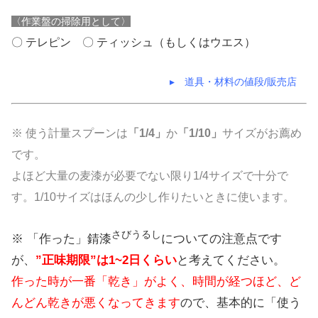
〈作業盤の掃除用として〉
〇 テレピン 〇 ティッシュ（もしくはウエス）
▸ 道具・材料の値段/販売店
※ 使う計量スプーンは
「1/4」
か
「1/10」
サイズがお薦め
です。
よほど大量の麦漆が必要でない限り1/4サイズで十分で
す。1/10サイズはほんの少し作りたいときに使います。
さびうるし
※ 「作った」錆漆
についての注意点です
が、
”正味期限”は1~2日くらい
と考えてください。
作った時が一番「乾き」がよく、時間が経つほど、ど
んどん乾きが悪くなってきます
ので、基本的に「使う