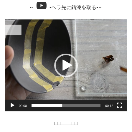
～
▪ヘラ先に錆漆を取る▪～
動
画
プ
レ
ー
ヤ
ー
00:00
00:12
□□□□□□□□