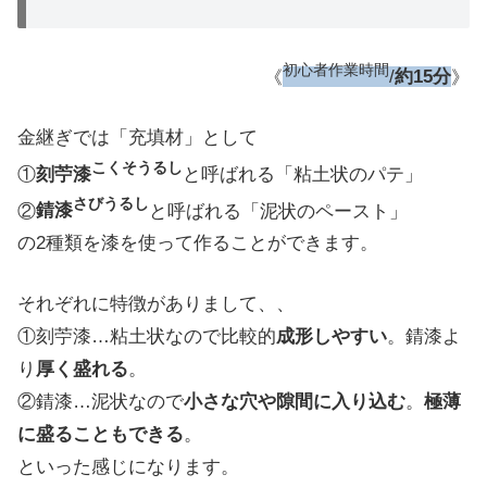
初心者作業時間
《
/
約15分
》
金継ぎでは「充填材」として
こくそうるし
①
刻苧漆
と呼ばれる「粘土状のパテ」
さびうるし
②
錆漆
と呼ばれる「泥状のペースト」
の2種類を漆を使って作ることができます。
それぞれに特徴がありまして、、
①刻苧漆…粘土状なので比較的
成形しやすい
。錆漆よ
り
厚く盛れる
。
②錆漆…泥状なので
小さな穴や隙間に入り込む
。
極薄
に盛ることもできる
。
といった感じになります。