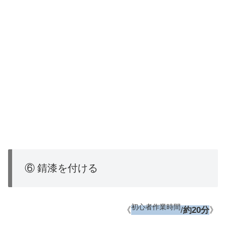
⑥ 錆漆を付ける
初心者作業時間
《
/
約20分
》