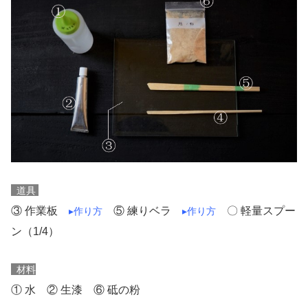
道具
③ 作業板
⑤ 練りベラ
〇 軽量スプー
▸作り方
▸作り方
ン（1/4）
材料
① 水 ② 生漆 ⑥ 砥の粉