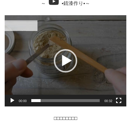
～
▪錆漆作り▪～
動
画
プ
レ
ー
ヤ
ー
00:00
00:32
□□□□□□□□