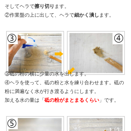
そしてヘラで
擦り切り
ます。
②作業盤の上に出して、ヘラで
細かく潰し
ます。
③砥の粉の横に少量の水を出します。
④ヘラを使って、砥の粉と水を練り合わせます。砥の
粉に満遍なく水が行き渡るようにします。
加える水の量は「
砥の粉がまとまるくらい
」です。