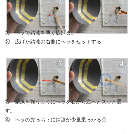
① ヘラで錆漆を薄く広げる。
② 広げた錆漆の右側にヘラをセットする。
③ 錆漆を掬うようにヘラを右から左へとスッと通
す。
④ ヘラの先っちょに錆漆が少量乗っかる◎